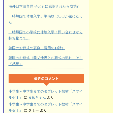
海外日本語育児 子どもに感謝されたら成功?!
一時帰国で体験入学。準備物は〇〇が役にたっ
た
一時帰国で小学校に体験入学！問い合わせから
持ち物まで。
韓国のお葬式の裏側（費用のお話）
韓国のお葬式（義父他界とお葬式の流れ、そし
て感想）
最近のコメント
小学生～中学生までのタブレット教材「スマイ
ルゼミ」
に
まめちゃん
より
小学生～中学生までのタブレット教材「スマイ
ルゼミ」
に
タミー
より