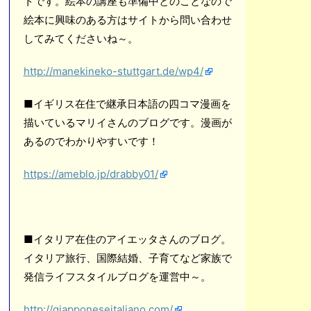
トです。絵本の講座も準備中とのことなので
絵本に興味のある方はサイトから問い合わせ
してみてくださいね～。
http://manekineko-stuttgart.de/wp4/
■イギリス在住で継承日本語の四コマ漫画を
描いているマリイさんのブログです。漫画が
あるのでわかりやすいです！
https://ameblo.jp/drabby01/
■イタリア在住のアイエッタさんのブログ。
イタリア旅行、国際結婚、子育てなど家族で
発信ライフスタイルブログを運営中～。
http://giapponeseitaliano.com/