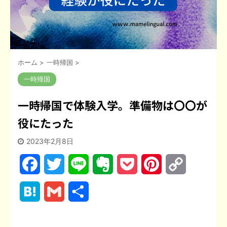
ホーム
>
一時帰国
>
一時帰国
一時帰国で体験入学。準備物は〇〇が
役にたった
2023年2月8日
F
T
L
E
P
P
C
a
w
i
v
o
i
o
H
G
共
c
i
n
e
c
n
p
a
m
有
e
t
e
r
k
t
y