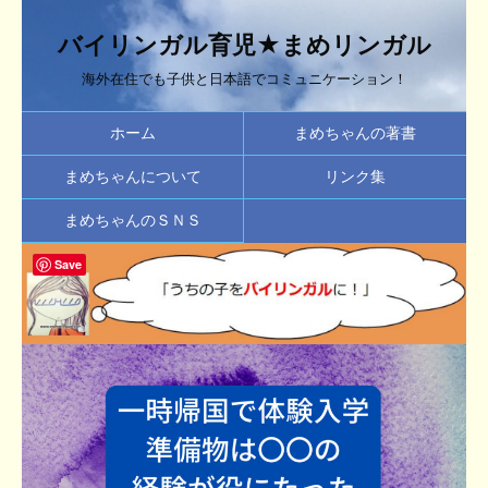
バイリンガル育児★まめリンガル
海外在住でも子供と日本語でコミュニケーション！
ホーム
まめちゃんの著書
まめちゃんについて
リンク集
まめちゃんのＳＮＳ
Save