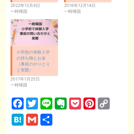
2022年12月4日
2016年12月14日
一時帰国
一時帰国
小学校の体験入学
の持ち物とお金
（事前のやりとり
と実際）
2017年1月25日
一時帰国
F
T
L
E
P
P
C
a
w
i
v
o
i
o
H
G
共
c
i
n
e
c
n
p
a
m
有