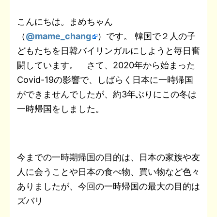
t
a
b
t
n
e
e
L
こんにちは。まめちゃん
e
i
（
@mame_chang
）です。 韓国で２人の子
o
e
o
t
r
i
n
l
どもたちを日韓バイリンガルにしようと毎日奮
o
r
t
e
n
a
闘しています。 さて、2020年から始まった
k
e
s
k
Covid-19の影響で、しばらく日本に一時帰国
ができませんでしたが、約3年ぶりにこの冬は
t
一時帰国をしました。
今までの一時期帰国の目的は、日本の家族や友
人に会うことや日本の食べ物、買い物など色々
ありましたが、今回の一時帰国の最大の目的は
ズバリ