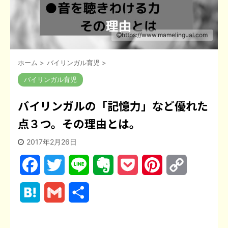
https://www.mamelingual.com
ホーム
>
バイリンガル育児
>
バイリンガル育児
バイリンガルの「記憶力」など優れた
点３つ。その理由とは。
2017年2月26日
F
T
L
E
P
P
C
a
w
i
v
o
i
o
H
G
共
c
i
n
e
c
n
p
a
m
有
e
t
e
r
k
t
y