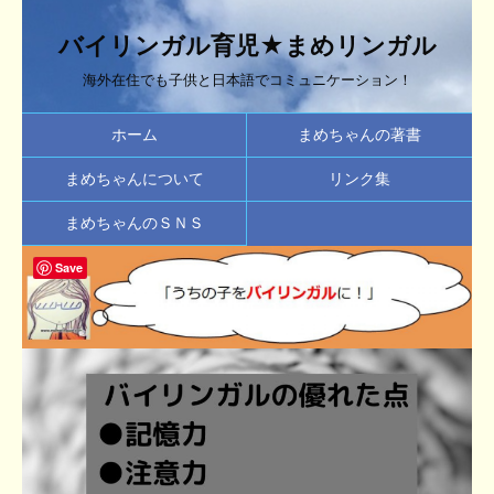
バイリンガル育児★まめリンガル
海外在住でも子供と日本語でコミュニケーション！
ホーム
まめちゃんの著書
まめちゃんについて
リンク集
まめちゃんのＳＮＳ
Save