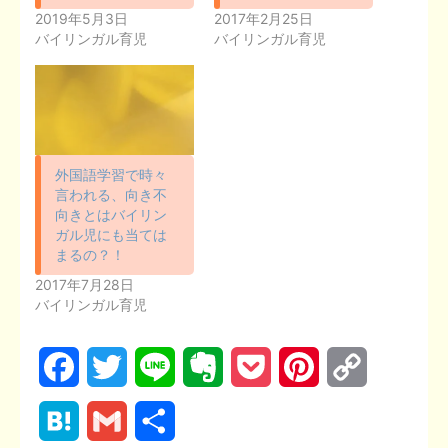
2019年5月3日
2017年2月25日
バイリンガル育児
バイリンガル育児
外国語学習で時々
言われる、向き不
向きとはバイリン
ガル児にも当ては
まるの？！
2017年7月28日
バイリンガル育児
F
T
L
E
P
P
C
a
w
i
v
o
i
o
H
G
共
c
i
n
e
c
n
p