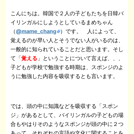
t
a
b
t
n
e
e
L
こんにちは。韓国で２人の子どもたちを日韓バ
e
i
イリンガルにしようとしているまめちゃん
o
e
o
t
r
i
n
l
（
@mame_chang
）です。 人によって、
o
r
t
e
n
a
覚えるのが早い人とそうでない人がいるのは、
k
e
s
k
一般的に知られていることだと思います。そし
て「
覚える
」ということについて言えば、、、
t
子どもが学校で勉強する時期は、スポンジのよ
うに勉強した内容を吸収するとも言います。
では、頭の中に知識などを吸収する「スポン
ジ」があるとして、バイリンガルの子どもの場
合もやはりそのようなスポンジが頭の中に２つ
あって、それぞれの言語や文化に関することを