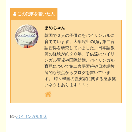
a
m
有
e
t
e
r
k
t
y
この記事を書いた人
t
a
b
t
n
e
e
L
e
i
まめちゃん
o
e
o
t
r
i
韓国で２人の子供達をバイリンガルに
n
l
育てています。大学院生の頃は第二言
o
r
t
e
n
語習得を研究していました。日本語教
a
師の経験が約２０年。子供達のバイリ
k
e
s
k
ンガル育児や国際結婚、バイリンガル
育児について第二言語習得や日本語教
t
師的な視点からブログを書いていま
す。 時々韓国の義実家に関する泣き笑
いネタもあります＾＾；
-
バイリンガル育児