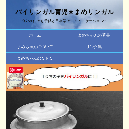
バイリンガル育児★まめリンガル
海外在住でも子供と日本語でコミュニケーション！
ホーム
まめちゃんの著書
まめちゃんについて
リンク集
まめちゃんのＳＮＳ
Save