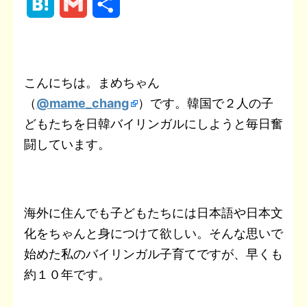
H
G
共
c
i
n
e
c
n
p
a
m
有
e
t
e
r
k
t
y
t
a
b
t
n
e
e
L
こんにちは。まめちゃん
e
i
（
@mame_chang
）です。韓国で２人の子
o
e
o
t
r
i
n
l
どもたちを日韓バイリンガルにしようと毎日奮
o
r
t
e
n
a
闘しています。
k
e
s
k
t
海外に住んでも子どもたちには日本語や日本文
化をちゃんと身につけて欲しい。そんな思いで
始めた私のバイリンガル子育てですが、早くも
約１０年です。