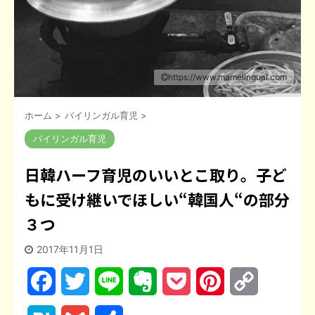
https://www.mamelingual.com
ホーム
>
バイリンガル育児
>
バイリンガル育児
日韓ハーフ育児のいいとこ取り。子ど
もに受け継いでほしい“韓国人“の部分
３つ
2017年11月1日
F
T
L
E
P
P
C
a
w
i
v
o
i
o