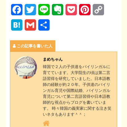
F
T
L
E
P
P
C
a
w
i
v
o
i
o
H
G
共
c
i
n
e
c
n
p
a
m
有
e
t
e
r
k
t
y
この記事を書いた人
t
a
b
t
n
e
e
L
e
i
まめちゃん
o
e
o
t
r
i
韓国で２人の子供達をバイリンガルに
n
l
育てています。大学院生の頃は第二言
o
r
t
e
n
語習得を研究していました。日本語教
a
師の経験が約２０年。子供達のバイリ
k
e
s
k
ンガル育児や国際結婚、バイリンガル
育児について第二言語習得や日本語教
t
師的な視点からブログを書いていま
す。 時々韓国の義実家に関する泣き笑
いネタもあります＾＾；