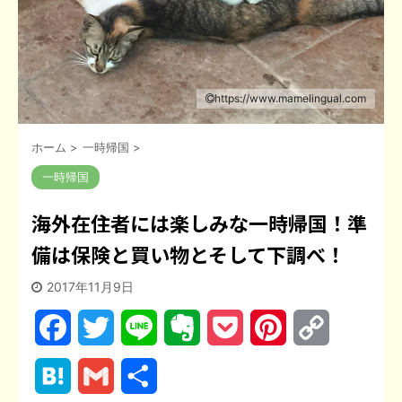
https://www.mamelingual.com
ホーム
>
一時帰国
>
一時帰国
海外在住者には楽しみな一時帰国！準
備は保険と買い物とそして下調べ！
2017年11月9日
F
T
L
E
P
P
C
a
w
i
v
o
i
o
H
G
共
c
i
n
e
c
n
p