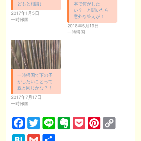
どもと相談）
本で何がした
い？」と聞いたら
2017年1月5日
意外な答えが！
一時帰国
2018年5月19日
一時帰国
一時帰国で下の子
がしたいことって
親と同じかな？！
2017年7月17日
一時帰国
F
T
L
E
P
P
C
a
w
i
v
o
i
o
H
G
共