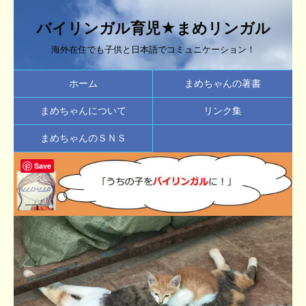
バイリンガル育児★まめリンガル
海外在住でも子供と日本語でコミュニケーション！
ホーム
まめちゃんの著書
まめちゃんについて
リンク集
まめちゃんのＳＮＳ
Save