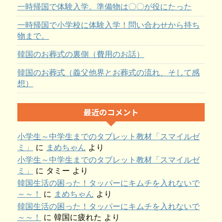
一時帰国で体験入学。準備物は〇〇が役にたった
一時帰国で小学校に体験入学！問い合わせから持ち
物まで。
韓国のお葬式の裏側（費用のお話）
韓国のお葬式（義父他界とお葬式の流れ、そして感
想）
最近のコメント
小学生～中学生までのタブレット教材「スマイルゼ
ミ」
に
まめちゃん
より
小学生～中学生までのタブレット教材「スマイルゼ
ミ」
に
タミー
より
韓国生活の困った！タッパーにキムチを入れないで
～～！
に
まめちゃん
より
韓国生活の困った！タッパーにキムチを入れないで
～～！
に
韓国に疲れた
より