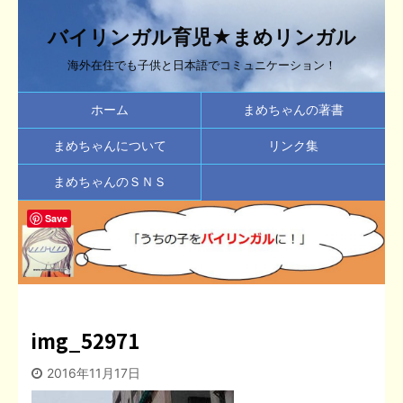
バイリンガル育児★まめリンガル
海外在住でも子供と日本語でコミュニケーション！
ホーム
まめちゃんの著書
まめちゃんについて
リンク集
まめちゃんのＳＮＳ
Save
img_52971
2016年11月17日