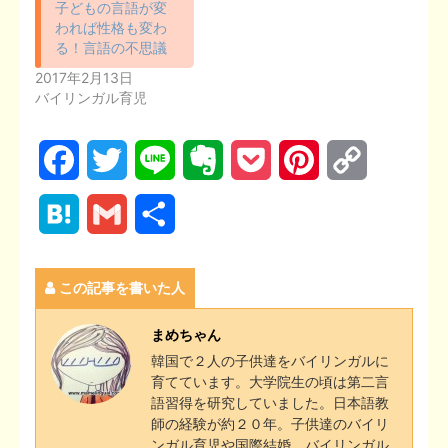
子どもの言語が変
われば性格も変わ
る！言語の不思議
2017年2月13日
バイリンガル育児
F
T
L
E
P
P
C
a
w
i
v
o
i
o
H
G
共
c
i
n
e
c
n
p
a
m
有
e
t
e
r
k
t
y
この記事を書いた人
t
a
b
t
n
e
e
L
e
i
まめちゃん
o
e
o
t
r
i
韓国で２人の子供達をバイリンガルに
n
l
育てています。大学院生の頃は第二言
o
r
t
e
n
語習得を研究していました。日本語教
a
師の経験が約２０年。子供達のバイリ
k
e
s
k
ンガル育児や国際結婚、バイリンガル