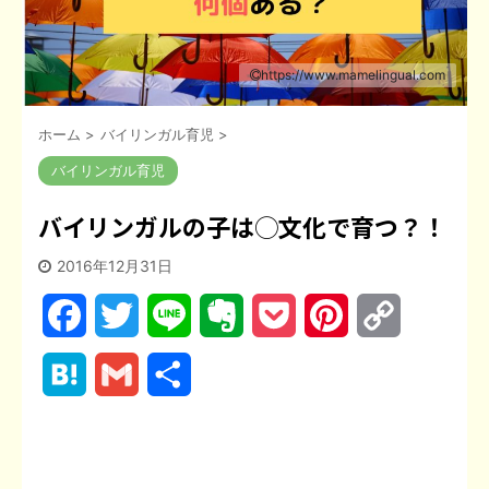
https://www.mamelingual.com
ホーム
>
バイリンガル育児
>
バイリンガル育児
バイリンガルの子は◯文化で育つ？！
2016年12月31日
F
T
L
E
P
P
C
a
w
i
v
o
i
o
H
G
共
c
i
n
e
c
n
p
a
m
有
e
t
e
r
k
t
y
t
a