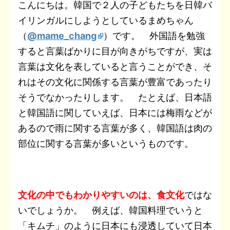
b
t
n
e
e
L
こんにちは。韓国で２人の子どもたちを日韓バ
e
i
イリンガルにしようとしているまめちゃん
o
e
o
t
r
i
n
l
（
@mame_chang
）です。
外国語を勉強
o
r
t
e
n
a
すると言葉ばかりに目が向きがちですが、実は
k
e
s
k
言葉は文化を表していると言うことができ、そ
れはその文化に関係する言葉が豊富であったり
t
そうでなかったりします。 たとえば、日本語
と韓国語に関していえば、日本には梅雨などが
あるので雨に関する言葉が多く、韓国語は肉の
部位に関する言葉が多いというものです。
文化の中でもわかりやすいのは、食文化
ではな
いでしょうか。 例えば、韓国料理でいうと
「キムチ」のように日本にも浸透していて日本