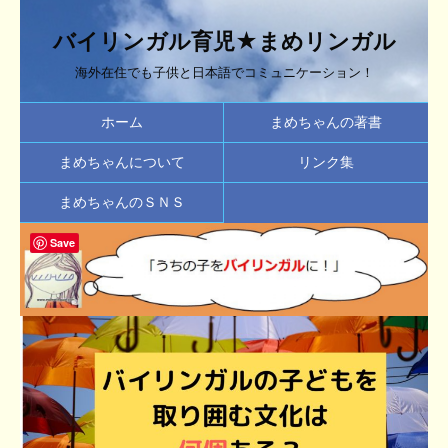
バイリンガル育児★まめリンガル
海外在住でも子供と日本語でコミュニケーション！
ホーム
まめちゃんの著書
まめちゃんについて
リンク集
まめちゃんのＳＮＳ
Save