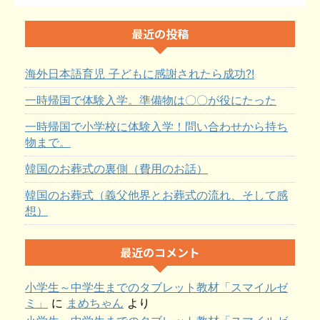
最近の投稿
海外日本語育児 子どもに感謝されたら成功?!
一時帰国で体験入学。準備物は〇〇が役にたった
一時帰国で小学校に体験入学！問い合わせから持ち
物まで。
韓国のお葬式の裏側（費用のお話）
韓国のお葬式（義父他界とお葬式の流れ、そして感
想）
最近のコメント
小学生～中学生までのタブレット教材「スマイルゼ
ミ」
に
まめちゃん
より