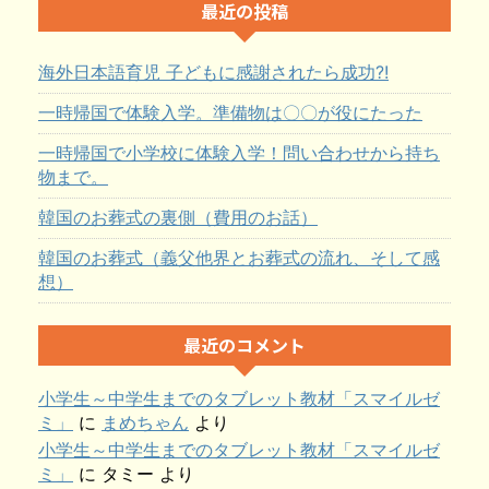
最近の投稿
海外日本語育児 子どもに感謝されたら成功?!
一時帰国で体験入学。準備物は〇〇が役にたった
一時帰国で小学校に体験入学！問い合わせから持ち
物まで。
韓国のお葬式の裏側（費用のお話）
韓国のお葬式（義父他界とお葬式の流れ、そして感
想）
最近のコメント
小学生～中学生までのタブレット教材「スマイルゼ
ミ」
に
まめちゃん
より
小学生～中学生までのタブレット教材「スマイルゼ
ミ」
に
タミー
より