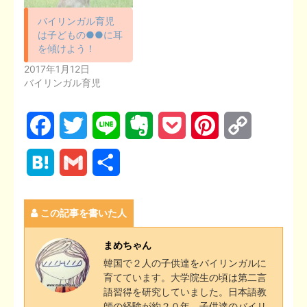
バイリンガル育児
は子どもの●●に耳
を傾けよう！
2017年1月12日
バイリンガル育児
F
T
L
E
P
P
C
a
w
i
v
o
i
o
H
G
共
c
i
n
e
c
n
p
a
m
有
e
t
e
r
k
t
y
この記事を書いた人
t
a
b
t
n
e
e
L
e
i
まめちゃん
o
e
o
t
r
i
韓国で２人の子供達をバイリンガルに
n
l
育てています。大学院生の頃は第二言
o
r
t
e
n
語習得を研究していました。日本語教
a
師の経験が約２０年。子供達のバイリ