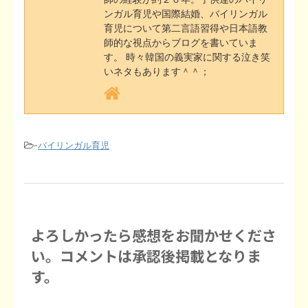
k
e
s
k
ンガル育児や国際結婚、バイリンガル
育児について第二言語習得や日本語教
t
師的な視点からブログを書いていま
す。 時々韓国の義実家に関する泣き笑
いネタもあります＾＾；
-
バイリンガル育児
よろしかったら感想をお聞かせくださ
い。コメントは承認後掲載となりま
す。