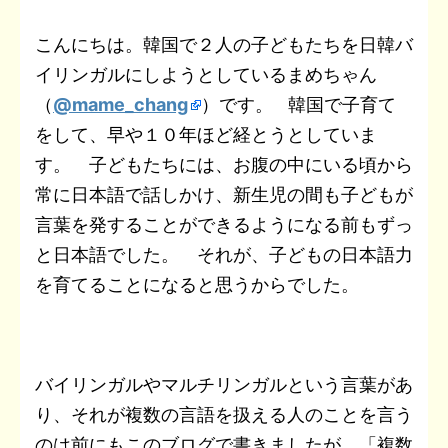
t
a
b
t
n
e
e
L
こんにちは。韓国で２人の子どもたちを日韓バ
e
i
イリンガルにしようとしているまめちゃん
o
e
o
t
r
i
n
l
（
@mame_chang
）です。 韓国で子育て
o
r
t
e
n
a
をして、早や１０年ほど経とうとしていま
k
e
s
k
す。 子どもたちには、お腹の中にいる頃から
常に日本語で話しかけ、新生児の間も子どもが
t
言葉を発することができるようになる前もずっ
と日本語でした。 それが、子どもの日本語力
を育てることになると思うからでした。
バイリンガルやマルチリンガルという言葉があ
り、それが複数の言語を扱える人のことを言う
のは前にもこのブログで書きましたが、「複数