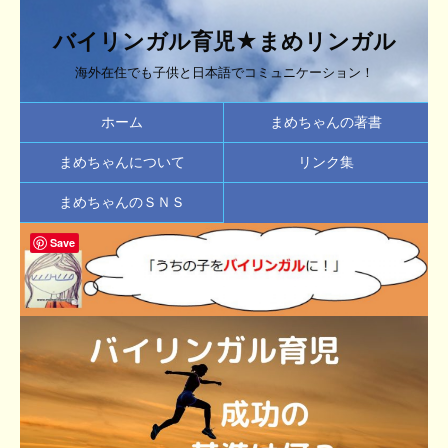
バイリンガル育児★まめリンガル
海外在住でも子供と日本語でコミュニケーション！
ホーム
まめちゃんの著書
まめちゃんについて
リンク集
まめちゃんのＳＮＳ
Save