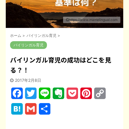
https://www.mamelingual.com
ホーム
>
バイリンガル育児
>
バイリンガル育児
バイリンガル育児の成功はどこを見
る？！
2017年2月8日
F
T
L
E
P
P
C
a
w
i
v
o
i
o
H
G
共
c
i
n
e
c
n
p
a
m
有
e
t
e
r
k
t
y