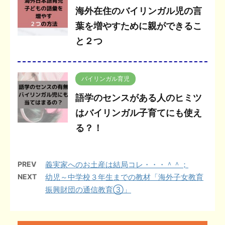
海外在住のバイリンガル児の言
葉を増やすために親ができるこ
と２つ
バイリンガル育児
語学のセンスがある人のヒミツ
はバイリンガル子育てにも使え
る？！
PREV
義実家へのお土産は結局コレ・・・＾＾；
NEXT
幼児～中学校３年生までの教材「海外子女教育
振興財団の通信教育③」