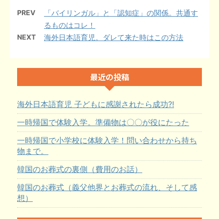
PREV
「バイリンガル」と「認知症」の関係。共通す
るものはコレ！
NEXT
海外日本語育児。ダレて来た時はこの方法
最近の投稿
海外日本語育児 子どもに感謝されたら成功?!
一時帰国で体験入学。準備物は〇〇が役にたった
一時帰国で小学校に体験入学！問い合わせから持ち
物まで。
韓国のお葬式の裏側（費用のお話）
韓国のお葬式（義父他界とお葬式の流れ、そして感
想）