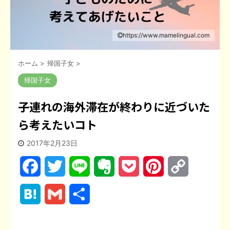
https://www.mamelingual.com
ホーム
>
帰国子女
>
帰国子女
子連れの海外滞在が終わりに近づいた
ら考えたいコト
2017年2月23日
F
T
L
E
P
P
C
a
w
i
v
o
i
o
H
G
共
c
i
n
e
c
n
p
a
m
有
e
t
e
r
k
t
y