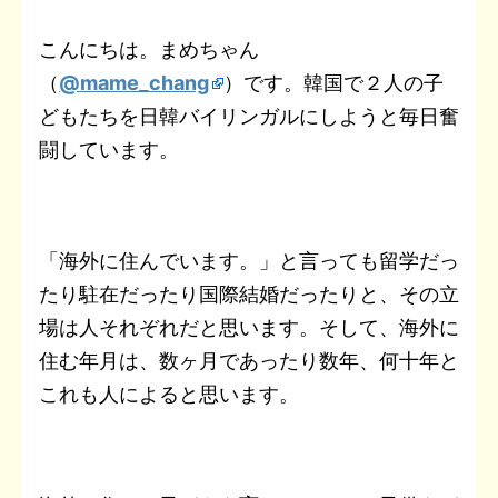
t
a
b
t
n
e
e
L
こんにちは。まめちゃん
e
i
（
@mame_chang
）です。韓国で２人の子
o
e
o
t
r
i
n
l
どもたちを日韓バイリンガルにしようと毎日奮
o
r
t
e
n
a
闘しています。
k
e
s
k
t
「海外に住んでいます。」と言っても留学だっ
たり駐在だったり国際結婚だったりと、その立
場は人それぞれだと思います。そして、海外に
住む年月は、数ヶ月であったり数年、何十年と
これも人によると思います。