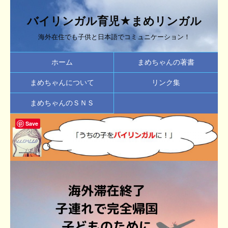
バイリンガル育児★まめリンガル
海外在住でも子供と日本語でコミュニケーション！
ホーム
まめちゃんの著書
まめちゃんについて
リンク集
まめちゃんのＳＮＳ
Save