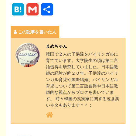
a
w
i
v
o
i
o
H
G
共
c
i
n
e
c
n
p
a
m
有
e
t
e
r
k
t
y
この記事を書いた人
t
a
b
t
n
e
e
L
e
i
まめちゃん
o
e
o
t
r
i
韓国で２人の子供達をバイリンガルに
n
l
育てています。大学院生の頃は第二言
o
r
t
e
n
語習得を研究していました。日本語教
a
師の経験が約２０年。子供達のバイリ
k
e
s
k
ンガル育児や国際結婚、バイリンガル
育児について第二言語習得や日本語教
t
師的な視点からブログを書いていま
す。 時々韓国の義実家に関する泣き笑
いネタもあります＾＾；