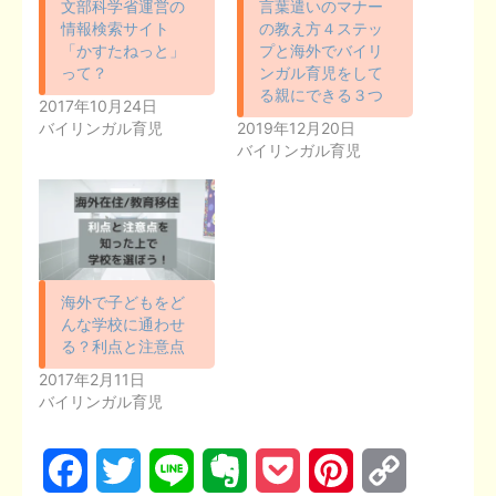
文部科学省運営の
言葉遣いのマナー
情報検索サイト
の教え方４ステッ
「かすたねっと」
プと海外でバイリ
って？
ンガル育児をして
る親にできる３つ
2017年10月24日
バイリンガル育児
2019年12月20日
バイリンガル育児
海外で子どもをど
んな学校に通わせ
る？利点と注意点
2017年2月11日
バイリンガル育児
F
T
L
E
P
P
C