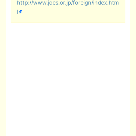
http://www.joes.or.jp/foreign/index.htm
l