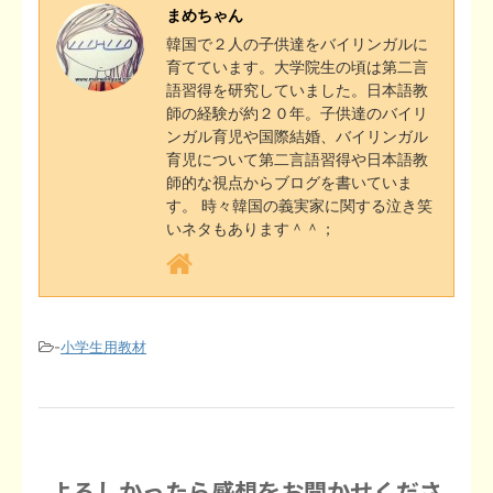
e
i
まめちゃん
o
e
o
t
r
i
韓国で２人の子供達をバイリンガルに
n
l
育てています。大学院生の頃は第二言
o
r
t
e
n
語習得を研究していました。日本語教
a
師の経験が約２０年。子供達のバイリ
k
e
s
k
ンガル育児や国際結婚、バイリンガル
育児について第二言語習得や日本語教
t
師的な視点からブログを書いていま
す。 時々韓国の義実家に関する泣き笑
いネタもあります＾＾；
-
小学生用教材
よろしかったら感想をお聞かせくださ