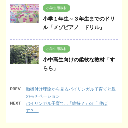
小学生用教材
小学１年生～３年生までのドリ
ル「メゾピアノ ドリル」
小学生用教材
小中高生向けの柔軟な教材「す
らら」
PREV
動機付け理論から見るバイリンガル子育てと親
のモチベーション
NEXT
バイリンガル子育て...「維持？」or「 伸ば
す？」