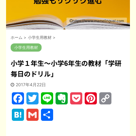
https://www.mamelingual.com
ホーム
>
小学生用教材
>
小学生用教材
小学１年生〜小学6年生の教材「学研
毎日のドリル」
2017年4月22日
F
T
L
E
P
P
C
a
w
i
v
o
i
o
H
G
共
c
i
n
e
c
n
p
a
m
有
e
t
e
r
k
t
y