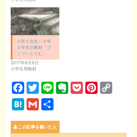
小学１年生～小学
６年生の教材「ブ
ンブンどりむ」
2017年8月8日
小学生用教材
F
T
L
E
P
P
C
a
w
i
v
o
i
o
H
G
共
c
i
n
e
c
n
p
a
m
有
e
t
e
r
k
t
y
この記事を書いた人
t
a
b
t
n
e
e
L