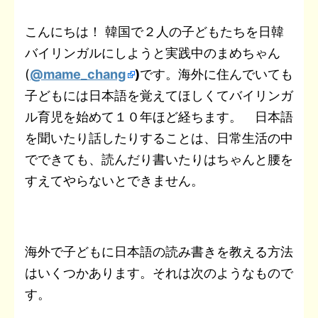
t
a
b
t
n
e
e
L
こんにちは！ 韓国で２人の子どもたちを日韓
e
i
バイリンガルにしようと実践中のまめちゃん
o
e
o
t
r
i
n
l
(
@mame_chang
)
です。海外に住んでいても
o
r
t
e
n
a
子どもには日本語を覚えてほしくてバイリンガ
k
e
s
k
ル育児を始めて１０年ほど経ちます。 日本語
を聞いたり話したりすることは、日常生活の中
t
でできても、読んだり書いたりはちゃんと腰を
すえてやらないとできません。
海外で子どもに日本語の読み書きを教える方法
はいくつかあります。それは次のようなもので
す。