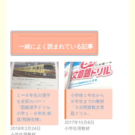
一緒によく読まれている記事
１〜６年生の漢字
小学校１年生から
を全部カバー！
６年生までの教材
『図鑑漢字ドリル
「５分間算数文章
小学１～６年生 鉄
題ドリル」
道/危険生物』
2017年10月8日
2018年2月24日
小学生用教材
小学生用教材