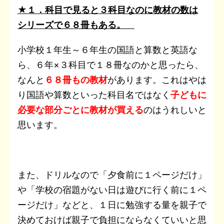
★１．科目で見ると３科目なのに教材の数は
シリーズで６８冊もある。
小学校１年生～６年生の国語と算数と英語な
ら、６年×３科目で１８冊なのかと思ったら、
なんと
６８冊もの教材
があります。これはやは
り国語や算数といった科目名ではなく
子どもに
必要な部分ごとに教材が買える
のはうれしいと
思います。
また、ドリルなので「夕食前に１ページだけ」
や「学校の宿題がない日は遊びに行く前に１ペ
ージだけ」などと、１日に勉強する量を親子で
決めておけば親子で負担にならなくていいと思