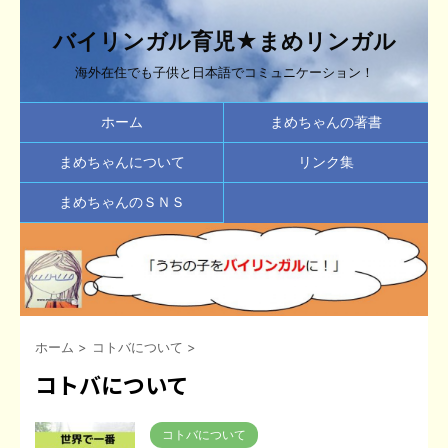
バイリンガル育児★まめリンガル
海外在住でも子供と日本語でコミュニケーション！
ホーム
まめちゃんの著書
まめちゃんについて
リンク集
まめちゃんのＳＮＳ
ホーム
>
コトバについて
>
コトバについて
コトバについて