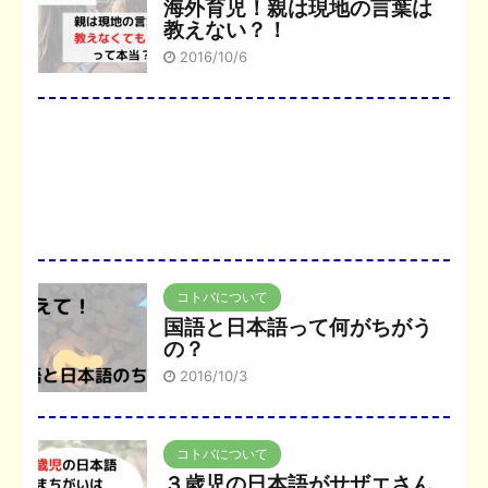
海外育児！親は現地の言葉は
教えない？！
2016/10/6
コトバについて
国語と日本語って何がちがう
の？
2016/10/3
コトバについて
３歳児の日本語がサザエさん