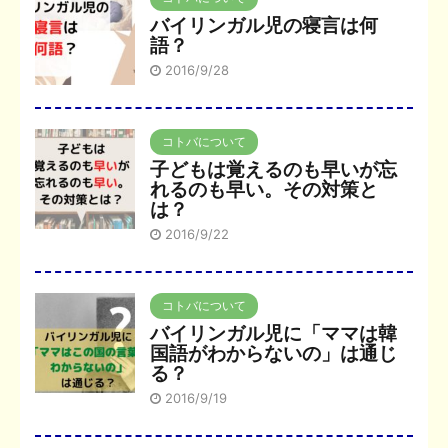
バイリンガル児の寝言は何
語？
2016/9/28
コトバについて
子どもは覚えるのも早いが忘
れるのも早い。その対策と
は？
2016/9/22
コトバについて
バイリンガル児に「ママは韓
国語がわからないの」は通じ
る？
2016/9/19