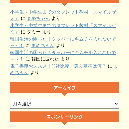
小学生～中学生までのタブレット教材「スマイルゼ
ミ」
に
まめちゃん
より
小学生～中学生までのタブレット教材「スマイルゼ
ミ」
に
タミー
より
韓国生活の困った！タッパーにキムチを入れないで
～～！
に
まめちゃん
より
韓国生活の困った！タッパーにキムチを入れないで
～～！
に
韓国に疲れた
より
電子書籍おススメ！11社比較。選ぶ基準は何？
に
ま
めちゃん
より
アーカイブ
スポンサーリンク