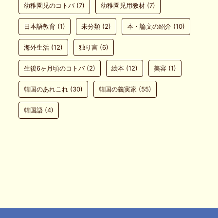
幼稚園児のコトバ
(7)
幼稚園児用教材
(7)
日本語教育
(1)
未分類
(2)
本・論文の紹介
(10)
海外生活
(12)
独り言
(6)
生後6ヶ月頃のコトバ
(2)
絵本
(12)
美容
(1)
韓国のあれこれ
(30)
韓国の義実家
(55)
韓国語
(4)