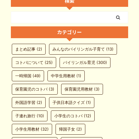
検索
カテゴリー
まとめ記事
(2)
みんなのバイリンガル子育て
(13)
コトバについて
(25)
バイリンガル育児
(300)
一時帰国
(49)
中学生用教材
(1)
保育園児のコトバ
(3)
保育園児用教材
(3)
外国語学習
(2)
子供日本語クイズ
(1)
子連れ旅行
(10)
小学生のコトバ
(12)
小学生用教材
(32)
帰国子女
(2)