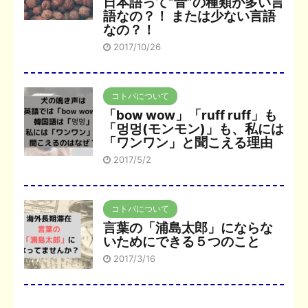
日本語って“音”の種類が多い言
語なの？！ または少ない言語
なの？！
2017/10/26
コトバについて
「bow wow」「ruff ruff」も
「멍멍(モンモン)」も、私には
「ワンワン」と聞こえる理由
2017/5/2
コトバについて
言葉の「浦島太郎」にならな
いためにできる５つのこと
2017/3/16