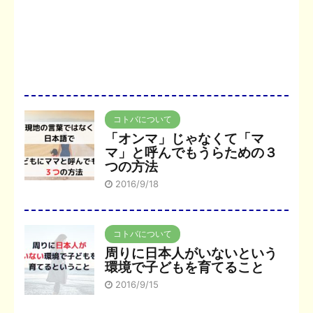
コトバについて
「オンマ」じゃなくて「マ
マ」と呼んでもうらための３
つの方法
2016/9/18
コトバについて
周りに日本人がいないという
環境で子どもを育てること
2016/9/15