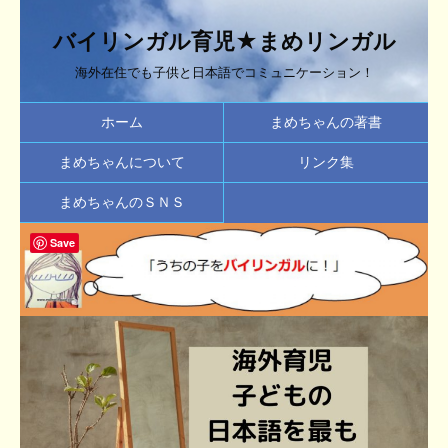
バイリンガル育児★まめリンガル
海外在住でも子供と日本語でコミュニケーション！
ホーム
まめちゃんの著書
まめちゃんについて
リンク集
まめちゃんのＳＮＳ
Save