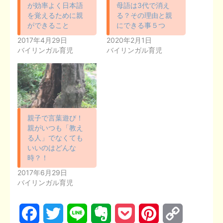
が効率よく日本語
母語は3代で消え
を覚えるために親
る？その理由と親
ができること
にできる事５つ
2017年4月29日
2020年2月1日
バイリンガル育児
バイリンガル育児
親子で言葉遊び！
親がいつも「教え
る人」でなくても
いいのはどんな
時？！
2017年6月29日
バイリンガル育児
F
T
L
E
P
P
C