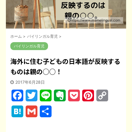
https://www.mamelingual.com
ホーム
>
バイリンガル育児
>
バイリンガル育児
海外に住む子どもの日本語が反映する
ものは親の○○！
2017年6月28日
F
T
L
E
P
P
C
a
w
i
v
o
i
o
H
G
共
c
i
n
e
c
n
p
a
m
有
e
t
e
r
k
t
y