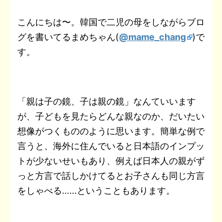
t
a
b
t
n
e
e
L
こんにちは〜。韓国で二児の母をしながらブロ
e
i
グを書いてるまめちゃん(
@mame_chang
)で
o
e
o
t
r
i
n
l
す。
o
r
t
e
n
a
k
e
s
k
t
「親は子の鏡、子は親の鏡」なんていいます
が、子どもを見たらどんな親なのか、だいたい
想像がつくもののように思います。簡単な例で
言うと、海外に住んでいると日本語のインプッ
トが少ないせいもあり、例えば日本人の親がず
っと方言で話しかけてるとお子さんも同じ方言
をしゃべる......ということもあります。