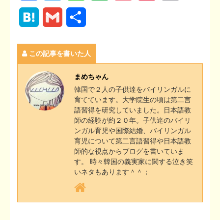
a
w
i
v
o
i
o
H
G
共
c
i
n
e
c
n
p
a
m
有
e
t
e
r
k
t
y
この記事を書いた人
t
a
b
t
n
e
e
L
e
i
まめちゃん
o
e
o
t
r
i
韓国で２人の子供達をバイリンガルに
n
l
育てています。大学院生の頃は第二言
o
r
t
e
n
語習得を研究していました。日本語教
a
師の経験が約２０年。子供達のバイリ
k
e
s
k
ンガル育児や国際結婚、バイリンガル
育児について第二言語習得や日本語教
t
師的な視点からブログを書いていま
す。 時々韓国の義実家に関する泣き笑
いネタもあります＾＾；