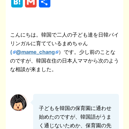
H
G
共
c
i
n
e
c
n
p
a
m
有
e
t
e
r
k
t
y
t
a
b
t
n
e
e
L
こんにちは。韓国で二人の子ども達を日韓バイ
e
i
リンガルに育てているまめちゃん
o
e
o
t
r
i
n
l
(
@mame_chang
）です。少し前のことな
o
r
t
e
n
a
のですが、韓国在住の日本人ママから次のよう
k
e
s
k
な相談が来ました。
t
子どもを韓国の保育園に通わせ
始めたのですが、韓国語がうま
く通じないためか、保育園の先