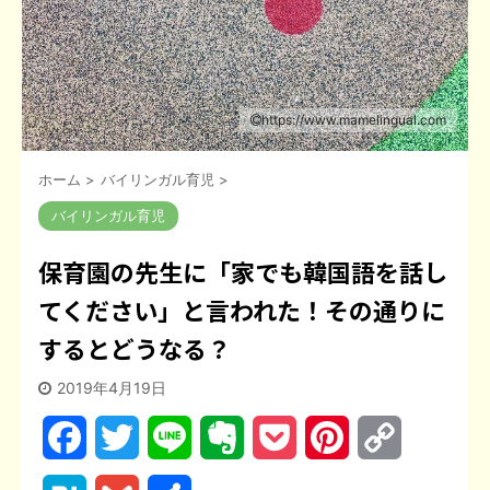
https://www.mamelingual.com
ホーム
>
バイリンガル育児
>
バイリンガル育児
保育園の先生に「家でも韓国語を話し
てください」と言われた！その通りに
するとどうなる？
2019年4月19日
F
T
L
E
P
P
C
a
w
i
v
o
i
o