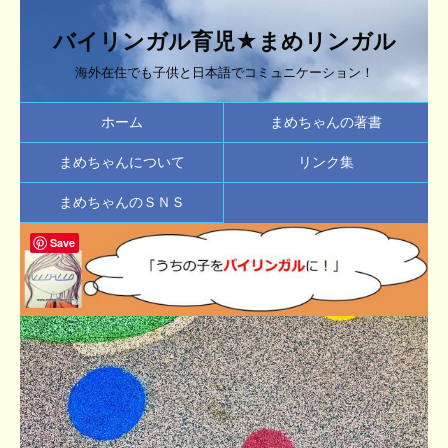
バイリンガル育児★まめリンガル
海外在住でも子供と日本語でコミュニケーション！
ホーム
まめちゃんの著書
まめちゃんについて
リンク集
まめちゃんのＳＮＳ
Save