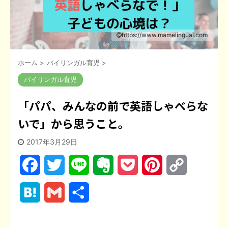
https://www.mamelingual.com
ホーム
>
バイリンガル育児
>
バイリンガル育児
「パパ、みんなの前で英語しゃべらな
いで」から思うこと。
2017年3月29日
F
T
L
E
P
P
C
a
w
i
v
o
i
o
H
G
共
c
i
n
e
c
n
p
a
m
有
e
t
e
r
k
t
y