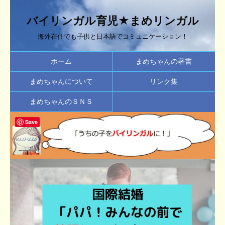
バイリンガル育児★まめリンガル
海外在住でも子供と日本語でコミュニケーション！
ホーム
まめちゃんの著書
まめちゃんについて
リンク集
まめちゃんのＳＮＳ
Save