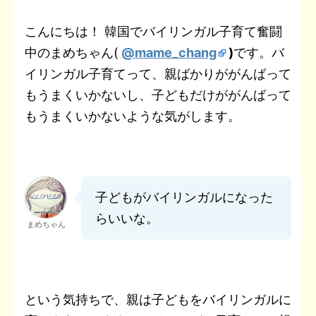
t
a
b
t
n
e
e
L
こんにちは！ 韓国でバイリンガル子育て奮闘
e
i
中のまめちゃん(
@mame_chang
)
です。バ
o
e
o
t
r
i
n
l
イリンガル子育てって、親ばかりががんばって
o
r
t
e
n
a
もうまくいかないし、子どもだけががんばって
k
e
s
k
もうまくいかないような気がします。
t
子どもがバイリンガルになった
らいいな。
まめちゃん
という気持ちで、親は子どもをバイリンガルに