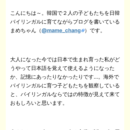
t
a
b
t
n
e
e
L
こんにちは～。韓国で２人の子どもたちを日韓
e
i
バイリンガルに育てながらブログを書いている
o
e
o
t
r
i
n
l
まめちゃん（
@mame_chang
）です。
o
r
t
e
n
a
k
e
s
k
t
大人になった今では日本で生まれ育った私がど
うやって日本語を覚えて使えるようになった
か、記憶にあったりなかったりです...。海外で
バイリンガルに育つ子どもたちを観察している
と、バイリンガルならではの特徴が見えて来て
おもしろいと思います。