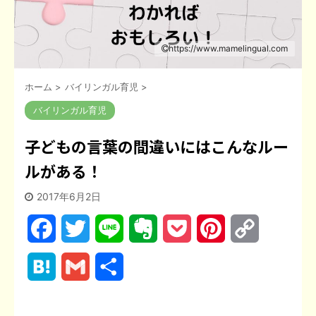
https://www.mamelingual.com
ホーム
>
バイリンガル育児
>
バイリンガル育児
子どもの言葉の間違いにはこんなルー
ルがある！
2017年6月2日
F
T
L
E
P
P
C
a
w
i
v
o
i
o
H
G
共
c
i
n
e
c
n
p
a
m
有
e
t
e
r
k
t
y