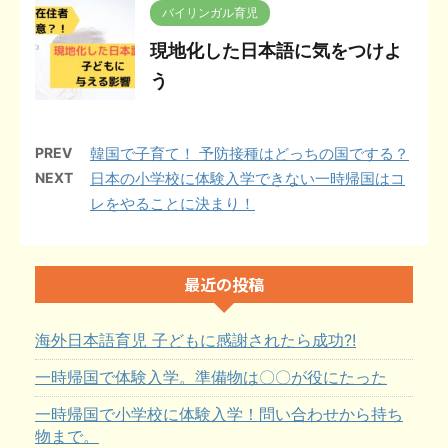
バイリンガル育児
現地化した日本語に気をつけよ
う
PREV
韓国で子育て！ 予防接種はどっちの国でする？
NEXT
日本の小学校に体験入学できない一時帰国はコ
レをやることに決まり！
最近の投稿
海外日本語育児 子どもに感謝されたら成功?!
一時帰国で体験入学。準備物は〇〇が役にたった
一時帰国で小学校に体験入学！問い合わせから持ち
物まで。