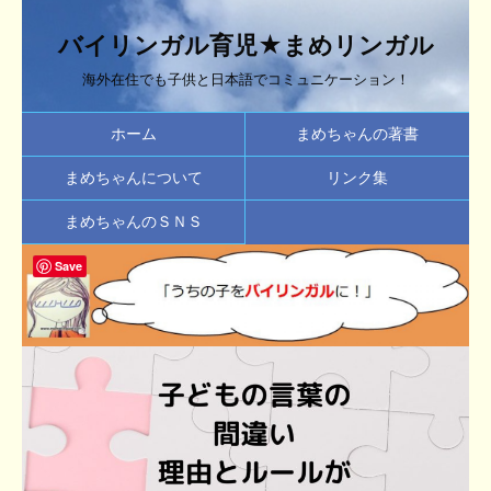
バイリンガル育児★まめリンガル
海外在住でも子供と日本語でコミュニケーション！
ホーム
まめちゃんの著書
まめちゃんについて
リンク集
まめちゃんのＳＮＳ
Save