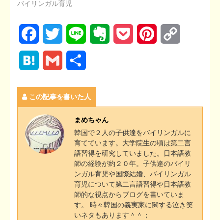
バイリンガル育児
F
T
L
E
P
P
C
a
w
i
v
o
i
o
H
G
共
c
i
n
e
c
n
p
a
m
有
e
t
e
r
k
t
y
この記事を書いた人
t
a
b
t
n
e
e
L
e
i
まめちゃん
o
e
o
t
r
i
韓国で２人の子供達をバイリンガルに
n
l
育てています。大学院生の頃は第二言
o
r
t
e
n
語習得を研究していました。日本語教
a
師の経験が約２０年。子供達のバイリ
k
e
s
k
ンガル育児や国際結婚、バイリンガル
育児について第二言語習得や日本語教
t
師的な視点からブログを書いていま
す。 時々韓国の義実家に関する泣き笑
いネタもあります＾＾；