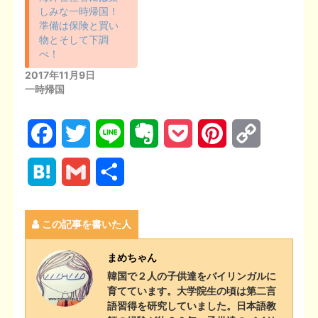
しみな一時帰国！
準備は保険と買い
物とそして下調
べ！
2017年11月9日
一時帰国
F
T
L
E
P
P
C
a
w
i
v
o
i
o
H
G
共
c
i
n
e
c
n
p
a
m
有
e
t
e
r
k
t
y
この記事を書いた人
t
a
b
t
n
e
e
L
e
i
まめちゃん
o
e
o
t
r
i
韓国で２人の子供達をバイリンガルに
n
l
育てています。大学院生の頃は第二言
o
r
t
e
n
語習得を研究していました。日本語教
a