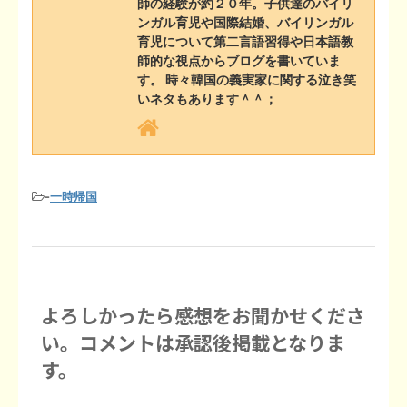
師の経験が約２０年。子供達のバイリ
k
e
s
k
ンガル育児や国際結婚、バイリンガル
育児について第二言語習得や日本語教
t
師的な視点からブログを書いていま
す。 時々韓国の義実家に関する泣き笑
いネタもあります＾＾；
-
一時帰国
よろしかったら感想をお聞かせくださ
い。コメントは承認後掲載となりま
す。