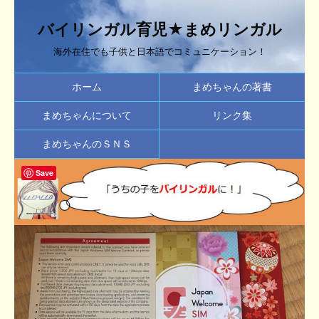
バイリンガル育児★まめリンガル
海外在住でも子供と日本語でコミュニケーション！
ホーム
まめちゃんの著書
まめちゃんについて
リンク集
まめちゃんのＳＮＳ
Save