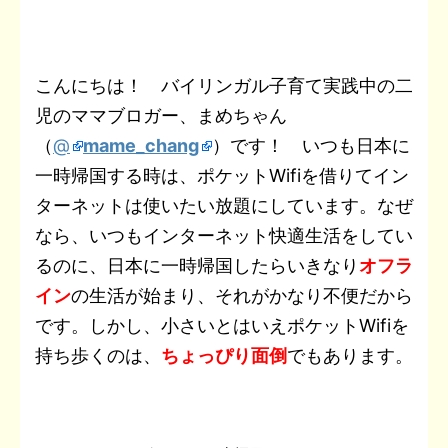
a
m
有
e
t
e
r
k
t
y
t
a
b
t
n
e
e
L
こんにちは！ バイリンガル子育て実践中の二
e
i
児のママブロガー、まめちゃん
o
e
o
t
r
i
n
l
（
@
mame_chang
）です！ いつも日本に
o
r
t
e
n
a
一時帰国する時は、ポケットWifiを借りてイン
k
e
s
k
ターネットは使いたい放題にしています。なぜ
なら、いつもインターネット快適生活をしてい
t
るのに、日本に一時帰国したらいきなり
オフラ
イン
の生活が始まり、それがかなり不便だから
です。しかし、小さいとはいえポケットWifiを
持ち歩くのは、
ちょっぴり面倒
でもあります。