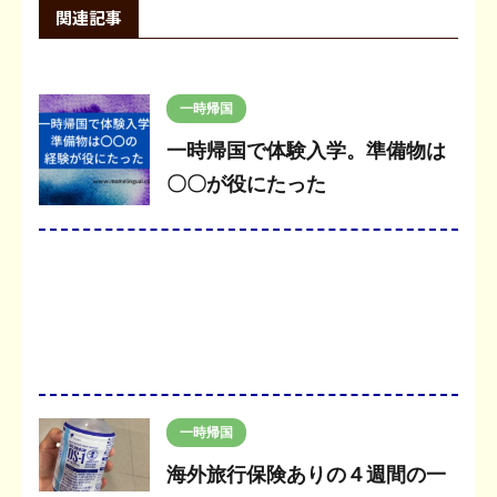
関連記事
一時帰国
一時帰国で体験入学。準備物は
〇〇が役にたった
一時帰国
海外旅行保険ありの４週間の一