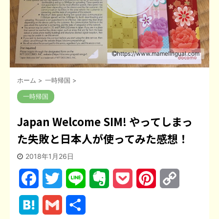
https://www.mamelingual.com
ホーム
>
一時帰国
>
一時帰国
Japan Welcome SIM! やってしまっ
た失敗と日本人が使ってみた感想！
2018年1月26日
F
T
L
E
P
P
C
a
w
i
v
o
i
o
H
G
共
c
i
n
e
c
n
p