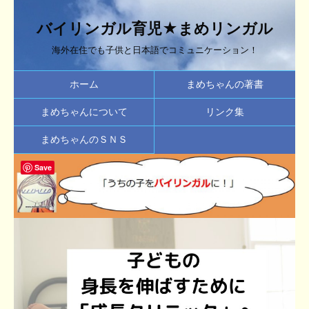
バイリンガル育児★まめリンガル
海外在住でも子供と日本語でコミュニケーション！
ホーム
まめちゃんの著書
まめちゃんについて
リンク集
まめちゃんのＳＮＳ
Save