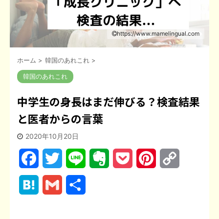
https://www.mamelingual.com
ホーム
>
韓国のあれこれ
>
韓国のあれこれ
中学生の身長はまだ伸びる？検査結果
と医者からの言葉
2020年10月20日
F
T
L
E
P
P
C
a
w
i
v
o
i
o
H
G
共
c
i
n
e
c
n
p
a
m
有
e
t
e
r
k
t
y