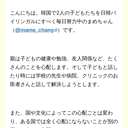
t
a
b
t
n
e
e
L
こんにちは。韓国で2人の子どもたちを日韓バ
e
i
イリンガルにすべく毎日努力中のまめちゃん
o
e
o
t
r
i
n
l
（
@mame_chang
）です。
o
r
t
e
n
a
k
e
s
k
t
親は子どもの健康や勉強、友人関係など、たく
さんのことを心配します。そして子どもと話し
たり時には学校の先生や病院、クリニックのお
医者さんと話して解決しようとします。
また、国や文化によってこの心配ごとは変わ
り、ある国では全く心配にならないことが別の