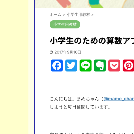
ホーム
>
小学生用教材
>
小学生用教材
小学生のための算数ア
2017年9月10日
F
T
L
E
P
a
w
i
v
o
c
i
n
e
c
こんにちは。まめちゃん（
@mame_cha
e
t
e
r
k
しようと毎日奮闘しています。
b
t
n
e
o
e
o
t