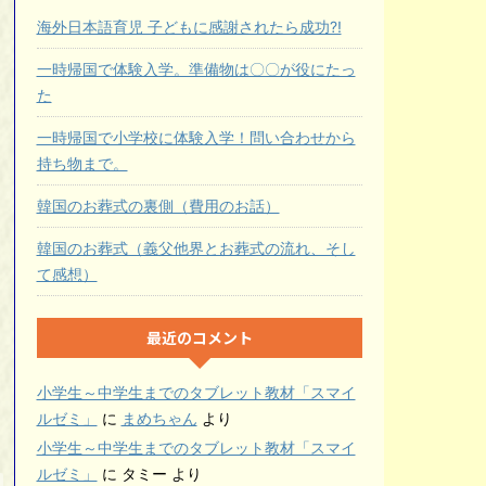
海外日本語育児 子どもに感謝されたら成功?!
一時帰国で体験入学。準備物は〇〇が役にたっ
た
一時帰国で小学校に体験入学！問い合わせから
持ち物まで。
韓国のお葬式の裏側（費用のお話）
韓国のお葬式（義父他界とお葬式の流れ、そし
て感想）
最近のコメント
小学生～中学生までのタブレット教材「スマイ
ルゼミ」
に
まめちゃん
より
小学生～中学生までのタブレット教材「スマイ
ルゼミ」
に
タミー
より