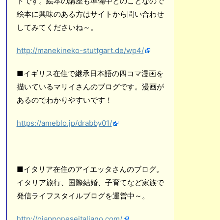
トです。絵本の講座も準備中とのことなので
絵本に興味のある方はサイトから問い合わせ
してみてくださいね～。
http://manekineko-stuttgart.de/wp4/
■イギリス在住で継承日本語の四コマ漫画を
描いているマリイさんのブログです。漫画が
あるのでわかりやすいです！
https://ameblo.jp/drabby01/
■イタリア在住のアイエッタさんのブログ。
イタリア旅行、国際結婚、子育てなど家族で
発信ライフスタイルブログを運営中～。
http://giapponeseitaliano.com/