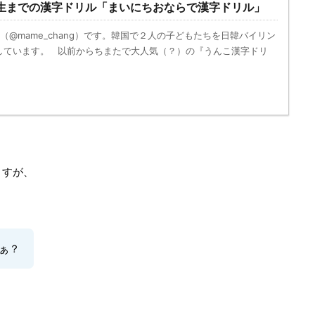
生までの漢字ドリル「まいにちおならで漢字ドリル」
@mame_chang）です。韓国で２人の子どもたちを日韓バイリン
しています。 以前からちまたで大人気（？）の『うんこ漢字ドリ
ますが、
ぁ？