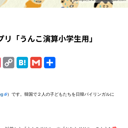
プリ「うんこ演算小学生用」
P
C
H
G
共
i
o
a
m
有
n
p
t
a
ng
）です。韓国で２人の子どもたちを日韓バイリンガルに
t
y
e
i
e
L
n
l
r
i
a