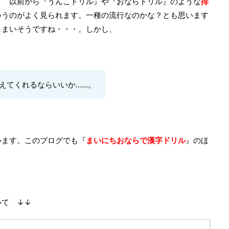
！ 以前から
『うんこドリル』や『おならドリル』のような
排
e
n
いうのがよく見られます。
一種の流行なのかな？とも思います
s
k
しまいそうですね・・・。しかし、
t
くれるならいいか......。
います。このブログでも『
まいにちおならで漢字ドリル
』のほ
いて ↓↓