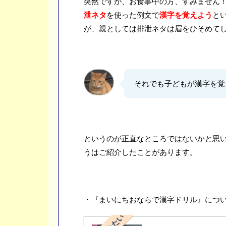
突然ですが、お食事中の方、すみません
o
r
t
泄ネタ
を使った例文で
漢字を覚えよう
と
k
e
が、親としては排泄ネタは眉をひそめて
それでも子どもが漢字を覚えて
というのが正直なところではないかと思
うはご紹介したことがあります。
・『まいにちおならで漢字ドリル』につ